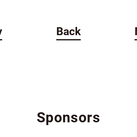
v
Back
Sponsors